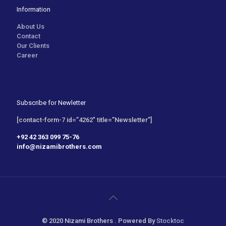
Information
About Us
Contact
Our Clients
Career
Subscribe for Newletter
[contact-form-7 id=”4262″ title=”Newsletter”]
+92 42 363 099 75-76
info@nizamibrothers.com
© 2020 Nizami Brothers . Powered By
Stocktoc