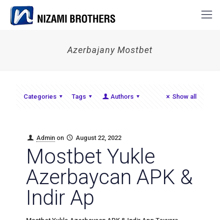
Azerbajany Mostbet
Categories
Tags
Authors
Show all
Admin
on
August 22, 2022
Mostbet Yukle
Azerbaycan APK &
Indir Ap