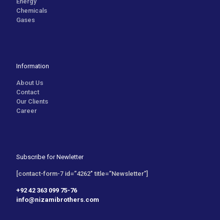
Energy
Chemicals
Gases
Information
About Us
Contact
Our Clients
Career
Subscribe for Newletter
[contact-form-7 id=”4262″ title=”Newsletter”]
+92 42 363 099 75-76
info@nizamibrothers.com