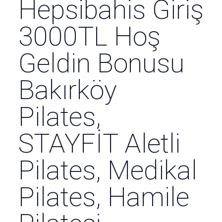
Hepsibahis Giriş
3000TL Hoş
Geldin Bonusu
Bakırköy
Pilates,
STAYFİT Aletli
Pilates, Medikal
Pilates, Hamile