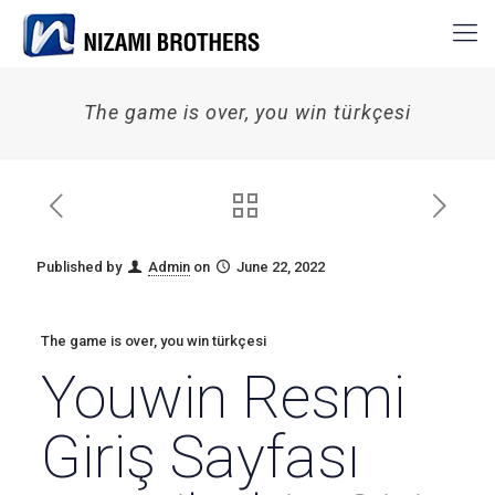
The game is over, you win türkçesi
Published by
Admin
on
June 22, 2022
The game is over, you win türkçesi
Youwin Resmi
Giriş Sayfası