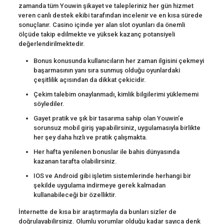
zamanda tüm Youwin şikayet ve talepleriniz her gün hizmet
veren canlı destek ekibi tarafından incelenir ve en kısa sürede
sonuçlanır. Casino içinde yer alan slot oyunları da önemli
ölçüde takip edilmekte ve yüksek kazanç potansiyeli
değerlendirilmektedir.
Bonus konusunda kullanıcıların her zaman ilgisini çekmeyi
başarmasının yanı sıra sunmuş olduğu oyunlardaki
çeşitlilik açısından da dikkat çekicidir.
Çekim talebim onaylanmadı, kimlik bilgilerimi yüklememi
söylediler.
Gayet pratik ve şık bir tasarıma sahip olan Youwin’e
sorunsuz mobil giriş yapabilirsiniz, uygulamasıyla birlikte
her şey daha hızlı ve pratik çalışmakta.
Her hafta yenilenen bonuslar ile bahis dünyasında
kazanan tarafta olabilirsiniz.
IOS ve Android gibi işletim sistemlerinde herhangi bir
şekilde uygulama indirmeye gerek kalmadan
kullanabileceği bir özelliktir.
İnternette de kısa bir araştırmayla da bunları sizler de
doğrulayabilirsiniz. Olumlu yorumlar olduğu kadar sayıca denk