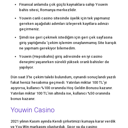
Finansal anlamda çok güçlü kaynaklara sahip Youwin
bahis sitesi, Romanya merkezlidir.
Youwin canlı casino sitesinde üyelik için tek yapmanız
gereken aşağıdaki adımları izleyerek kayıtlara adınızı
geçirmeniz.
Şimdi ise geri çekmek istediğim için geri çek sayfasına
giriş yaptığımda ‘çekim işlemim onaylanmamış Site karışık
ne yapmam gerekiyor bilemedim.
Youwin (Hepsibahis) giriş adresinde en iyi casino
deneyimi yaşanırken sürekli yüksek oranlı bahisler de
yapılıyor.
Dün saat 3’te çekim talebi bulundum, oynandı sonuçlandı yazdı
fakat henüz hesabıma geçmedi. Yatırılan miktar 100 TL’yi
aşıyorsa, kullanıcı %100 oranında Hoş Geldin Bonusu kazanır.
Yatırılan miktar 100 TL’nin altında ise, kullanıcı %50 oranında
bonus kazanır.
Youwin Casino
2021 yılının Kasım ayında Kendi şirketimizi kumaya karar verdik
ve You Win markasını oluşturduk. Spor ya da casino