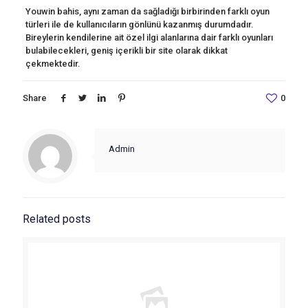
Youwin bahis, aynı zaman da sağladığı birbirinden farklı oyun
türleri ile de kullanıcıların gönlünü kazanmış durumdadır.
Bireylerin kendilerine ait özel ilgi alanlarına dair farklı oyunları
bulabilecekleri, geniş içerikli bir site olarak dikkat
çekmektedir.
Share
0
Admin
Related posts