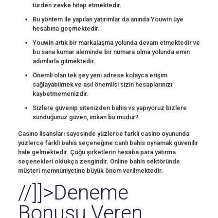
türden zevke hitap etmektedir.
Bu yöntem ile yapılan yatırımlar da anında Youwin üye
hesabına geçmektedir.
Youwin artık bir markalaşma yolunda devam etmektedir ve
bu sana kumar aleminde bir numara olma yolunda emin
adımlarla gitmektedir.
Önemli olan tek şey yeni adrese kolayca erişim
sağlayabilmek ve asıl önemlisi sizin hesaplarınızı
kaybetmemenizdir.
Sizlere güvenip sitenizden bahis vs yapıyoruz bizlere
sunduğunuz güven, imkan bu mudur?
Casino lisansları sayesinde yüzlerce farklı casino oyununda
yüzlerce farklı bahis seçeneğine canlı bahis oynamak güvenilir
hale gelmektedir. Çoğu şirketlerin hesaba para yatırma
seçenekleri oldukça zengindir. Online bahis sektöründe
müşteri memnuniyetine büyük önem verilmektedir.
//]]>Deneme
Bonusu Veren