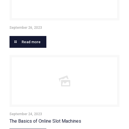
September 26, 2023
Read more
September 24, 2023
The Basics of Online Slot Machines