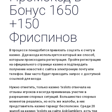
Бонус 1650
+150
Фриспинов
В процессе понадобится привязать соцсеть к счету в
казино. Ддя входа используется который же способ,
которым происходила регистрация. Пройти регистрацию
на официального странице казино и подтвердить
получение новостей с сайта в электронную почту или
телефон. Вам часто будет приходить запрос с доступной
ссылкой для входа.
Нужно отметить, только казино 1xslots отвечала на
отзывы игроков и всегда принимаешь участие в
разрешении спорных ситуаций. Большинство спорных
моментов решались, но есть же жалобы, в них
представитель казино тарандг бесполезен. Среди 20
жалоб на казино 1xslots на сайте AskGamblers, есть три