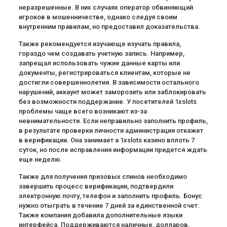
неразрешенные. В них случаях оператор обвиняющий
игроков в мошенничестве, однако следуя своим
внутренним правилам, но предоставил доказательства.
Также рекомендуется изучающе изучать правила,
гораздо чем создавать учетную запись. Например,
запрещал использовать чужие данные карты или
документы, регистрироваться клиентам, которые не
достигли совершеннолетия. В зависимости остального
нарушений, аккаунт может заморозить или заблокировать
без возможности поддержание. У посетителей 1xslots
проблемы чаще всего возникают из-за
невнимательности. Если неправильно заполнить профиль,
в результате проверки личности администрация откажет
в верификации. Она занимает а 1xslots казино вплоть 7
суток, но после исправления информации придется ждать
еще неделю.
Также для получения призовых спинов необходимо
завершить процесс верификации, подтвердили
электронную почту, телефон и заполнить профиль. Бонус
нужно отыграть в течение 7 дней за единственной счет.
Также компания добавила дополнительные языки
интерфейса. Поддерживаются наличные, долларов,