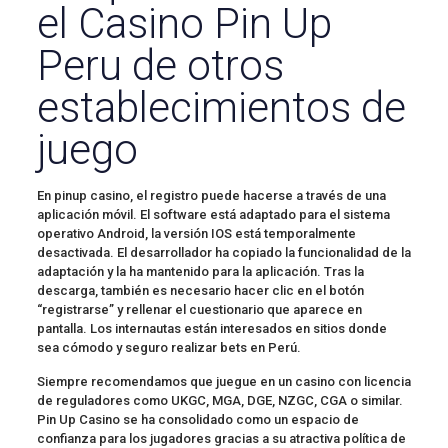
el Casino Pin Up
Peru de otros
establecimientos de
juego
En pinup casino, el registro puede hacerse a través de una
aplicación móvil. El software está adaptado para el sistema
operativo Android, la versión IOS está temporalmente
desactivada. El desarrollador ha copiado la funcionalidad de la
adaptación y la ha mantenido para la aplicación. Tras la
descarga, también es necesario hacer clic en el botón
“registrarse” y rellenar el cuestionario que aparece en
pantalla. Los internautas están interesados en sitios donde
sea cómodo y seguro realizar bets en Perú.
Siempre recomendamos que juegue en un casino con licencia
de reguladores como UKGC, MGA, DGE, NZGC, CGA o similar.
Pin Up Casino se ha consolidado como un espacio de
confianza para los jugadores gracias a su atractiva política de