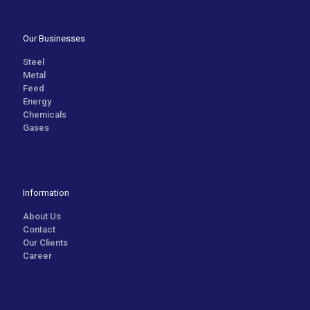
Our Businesses
Steel
Metal
Feed
Energy
Chemicals
Gases
Information
About Us
Contact
Our Clients
Career