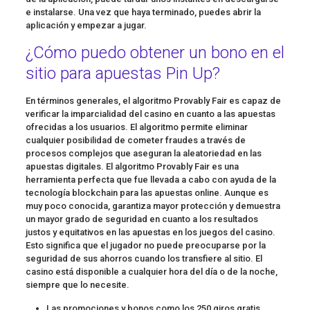
e instalarse. Una vez que haya terminado, puedes abrir la
aplicación y empezar a jugar.
¿Cómo puedo obtener un bono en el
sitio para apuestas Pin Up?
En términos generales, el algoritmo Provably Fair es capaz de
verificar la imparcialidad del casino en cuanto a las apuestas
ofrecidas a los usuarios. El algoritmo permite eliminar
cualquier posibilidad de cometer fraudes a través de
procesos complejos que aseguran la aleatoriedad en las
apuestas digitales. El algoritmo Provably Fair es una
herramienta perfecta que fue llevada a cabo con ayuda de la
tecnología blockchain para las apuestas online. Aunque es
muy poco conocida, garantiza mayor protección y demuestra
un mayor grado de seguridad en cuanto a los resultados
justos y equitativos en las apuestas en los juegos del casino.
Esto significa que el jugador no puede preocuparse por la
seguridad de sus ahorros cuando los transfiere al sitio. El
casino está disponible a cualquier hora del día o de la noche,
siempre que lo necesite.
Las promociones y bonos como los 250 giros gratis