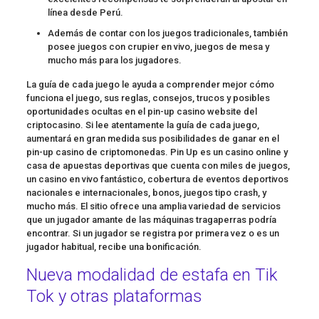
línea desde Perú.
Además de contar con los juegos tradicionales, también
posee juegos con crupier en vivo, juegos de mesa y
mucho más para los jugadores.
La guía de cada juego le ayuda a comprender mejor cómo
funciona el juego, sus reglas, consejos, trucos y posibles
oportunidades ocultas en el pin-up casino website del
criptocasino. Si lee atentamente la guía de cada juego,
aumentará en gran medida sus posibilidades de ganar en el
pin-up casino de criptomonedas. Pin Up es un casino online y
casa de apuestas deportivas que cuenta con miles de juegos,
un casino en vivo fantástico, cobertura de eventos deportivos
nacionales e internacionales, bonos, juegos tipo crash, y
mucho más. El sitio ofrece una amplia variedad de servicios
que un jugador amante de las máquinas tragaperras podría
encontrar. Si un jugador se registra por primera vez o es un
jugador habitual, recibe una bonificación.
Nueva modalidad de estafa en Tik
Tok y otras plataformas