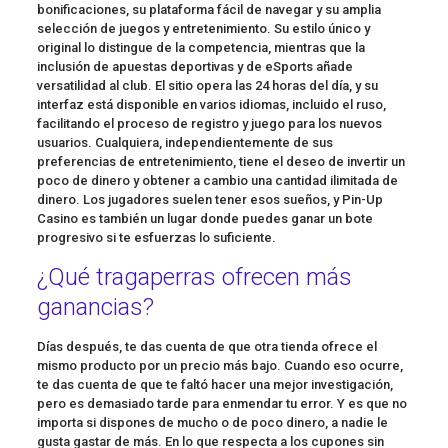
bonificaciones, su plataforma fácil de navegar y su amplia
selección de juegos y entretenimiento. Su estilo único y
original lo distingue de la competencia, mientras que la
inclusión de apuestas deportivas y de eSports añade
versatilidad al club. El sitio opera las 24 horas del día, y su
interfaz está disponible en varios idiomas, incluido el ruso,
facilitando el proceso de registro y juego para los nuevos
usuarios. Cualquiera, independientemente de sus
preferencias de entretenimiento, tiene el deseo de invertir un
poco de dinero y obtener a cambio una cantidad ilimitada de
dinero. Los jugadores suelen tener esos sueños, y Pin-Up
Casino es también un lugar donde puedes ganar un bote
progresivo si te esfuerzas lo suficiente.
¿Qué tragaperras ofrecen más
ganancias?
Días después, te das cuenta de que otra tienda ofrece el
mismo producto por un precio más bajo. Cuando eso ocurre,
te das cuenta de que te faltó hacer una mejor investigación,
pero es demasiado tarde para enmendar tu error. Y es que no
importa si dispones de mucho o de poco dinero, a nadie le
gusta gastar de más. En lo que respecta a los cupones sin