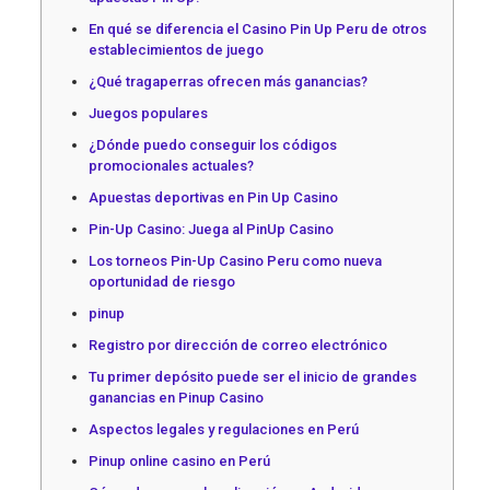
En qué se diferencia el Casino Pin Up Peru de otros
establecimientos de juego
¿Qué tragaperras ofrecen más ganancias?
Juegos populares
¿Dónde puedo conseguir los códigos
promocionales actuales?
Apuestas deportivas en Pin Up Casino
Pin-Up Casino: Juega al PinUp Casino
Los torneos Pin-Up Casino Peru como nueva
oportunidad de riesgo
pinup
Registro por dirección de correo electrónico
Tu primer depósito puede ser el inicio de grandes
ganancias en Pinup Casino
Aspectos legales y regulaciones en Perú
Pinup online casino en Perú