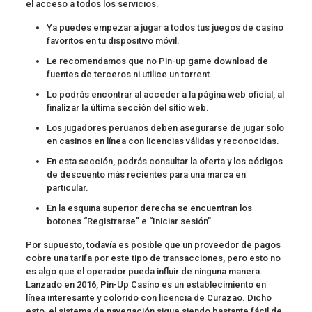
el acceso a todos los servicios.
Ya puedes empezar a jugar a todos tus juegos de casino
favoritos en tu dispositivo móvil.
Le recomendamos que no Pin-up game download de
fuentes de terceros ni utilice un torrent.
Lo podrás encontrar al acceder a la página web oficial, al
finalizar la última sección del sitio web.
Los jugadores peruanos deben asegurarse de jugar solo
en casinos en línea con licencias válidas y reconocidas.
En esta sección, podrás consultar la oferta y los códigos
de descuento más recientes para una marca en
particular.
En la esquina superior derecha se encuentran los
botones “Registrarse” e “Iniciar sesión”.
Por supuesto, todavía es posible que un proveedor de pagos
cobre una tarifa por este tipo de transacciones, pero esto no
es algo que el operador pueda influir de ninguna manera.
Lanzado en 2016, Pin-Up Casino es un establecimiento en
línea interesante y colorido con licencia de Curazao. Dicho
esto, el sistema de navegación sigue siendo bastante fácil de