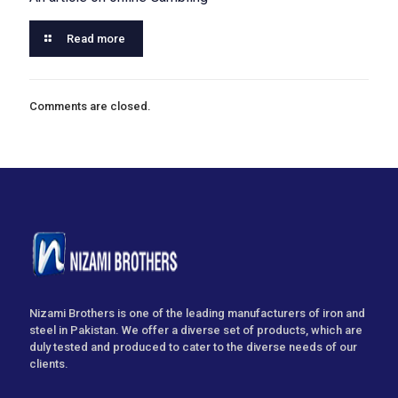
Read more
Comments are closed.
Nizami Brothers is one of the leading manufacturers of iron and
steel in Pakistan. We offer a diverse set of products, which are
duly tested and produced to cater to the diverse needs of our
clients.