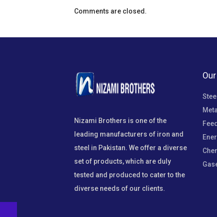
Comments are closed.
Our
Stee
Meta
Nizami Brothers is one of the
Fee
leading manufacturers of iron and
Ene
steel in Pakistan. We offer a diverse
Che
set of products, which are duly
Gas
tested and produced to cater to the
diverse needs of our clients.