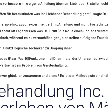
 zu verbessern ihre eigene Anleitung üben um Liebhaber Erstellen ech
ffen für herausfinden was ich Liebhaber Behandlung geht “, sagte Dr. 
rapie Inc. zuvor experimentiert mit Anleitung und nicht, Fortschrit
erapeut oft Ergebnissen was Dr. K ruft “die Rolle eines Schiedsrichte
alsch, während es zu vernachlässigen,, sich selbst auf eigene Faust 
r. K nutzt logische Techniken zu Umgang ihnen.
 jedes {Paar|Paar|{}|Funktionen|hat|Dilemmata; der Unterschied zwi
Partner ist ein Problem von Geisteshaltung.
 wer glücklich zusammen und elend? Es ist der Methode sie sind näh
ehandlung Inc.