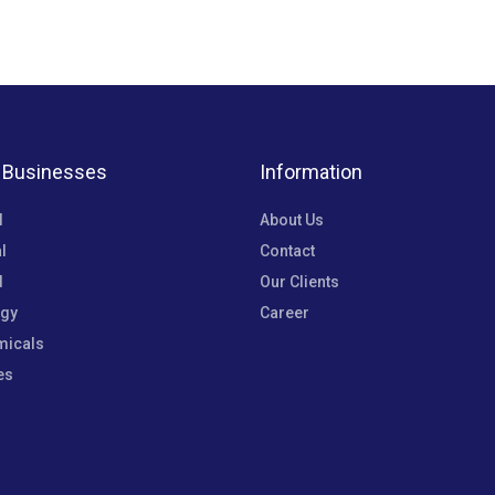
 Businesses
Information
l
About Us
l
Contact
d
Our Clients
rgy
Career
micals
es