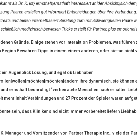
nnt als Dr. K, ist} ernsthaft|ernsthaft interessiert an|der Absicht,|sich dem}
tzung Paaren erstellen gut informiert Entscheidungen über ihre Verbindung. 
reats und bieten internetbasiert Beratung zum mit Schwierigkeiten Paare we
chließlich medizinisch bewiesen Tricks erstellt für Partner, plus emotional 
denen Gründe. Einige stehen vor Interaktion Problemen, was führen 
eginn Bewahren Tipps in einem einem anderen, oder sie tun nicht v
ht ein Augenblick Lösung, und egal ob Liebhaber
wollen|wollen|möchten|möchten|ändern ihre dynamisch, sie können er
 und ernsthaft beunruhigt “verheiratete Menschen nach erhalten Lieb
elt mehr Inhalt Verbindungen und 27 Prozent der Spieler waren aufget
nnte sein, dass Kliniker sind nicht immer vorbereitet liefern Lieb
. K, Manager und Vorsitzender von Partner Therapie Inc., viele der P