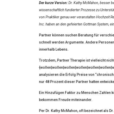
Der kurze Version:
Dr. Kathy McMahon, besser beka
wissenschaftlich fundierter Prozesse zu Unterstü
von Praktiker genau wer veranstalten Hochzeit Ret
Inc. haben an den gefeierten Gottman System, eins
Partner können suchen Beratung für verschie
schnell werden Argumente. Andere Personen B
innerhalb Lebens.
Trotzdem, Partner Therapie ist vielleicht nic
{wollen|wollen|wollen|wollen|wollen|wollen|
analysieren die Erfolg Preise von “chronisch
nur 48 Prozent dieser Partner hatten entwick
Ein Hinzufügen Faktor zu Menschen Zahlen kö
bekommen Freude miteinander.
Per Dr. Kathy McMahon, oft bezeichnet als Dr