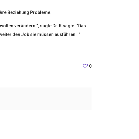
 ihre Beziehung Probleme.
ollen verändern “, sagte Dr. K sagte. “Das
weiter den Job sie müssen ausführen . “
0