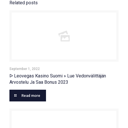
Related posts
September 1, 2022
ᐅ Leovegas Kasino Suomi » Lue Vedonvälittäjän
Arvostelu Ja Saa Bonus 2023
Read more