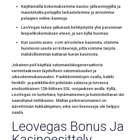
Käyttämällä kokemuksemme kasino-jälleenmyyjiltä ja
maustetuilta pelaajilta tarkastelemme ja arvioimme
pelaajien online-kasinoja.
LeoVegas tekee jatkuvasti kehitystyötä yhä paremman
livepelikokemuksen eteen, ja sen kyllä huomaa.
Kun suomicasino. com arvostelee kasinoita, otamme
huomioon useita eri kriteerejä, jotta voimme tarjota
mahdollisimman kattavan kuvan kasinosta.
Jokainen peli käyttää satunnaislukugeneraattoria
varmistaakseen täydellisen satunnaisuuden ja
oikeudenmukaisuuden. Pankkitoimintojen osalta, kaikki
henkilö- ja pankkitiedot pidetään salassa ja turvassa
ensiluokkaisen 128-bittisen SSL-suojauksen avulla. Kyllä,
LeoVegas on luotettava, hyvämaineinen ja kunnioitettavan iän
saavuttanut nettikasino. Maltan peliviranomainen on
äärettömän tiukkalinjainen, eikä sen lisenssejä ole helppo
saada.
Leovegas Bonus Ja
Kasinoesittely