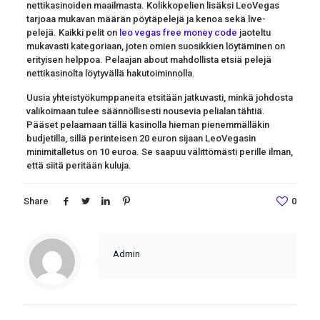
nettikasinoiden maailmasta. Kolikkopelien lisäksi LeoVegas
tarjoaa mukavan määrän pöytäpelejä ja kenoa sekä live-
pelejä. Kaikki pelit on
leo vegas free money code
jaoteltu
mukavasti kategoriaan, joten omien suosikkien löytäminen on
erityisen helppoa. Pelaajan about mahdollista etsiä pelejä
nettikasinolta löytyvällä hakutoiminnolla.
Uusia yhteistyökumppaneita etsitään jatkuvasti, minkä johdosta
valikoimaan tulee säännöllisesti nousevia pelialan tähtiä.
Pääset pelaamaan tällä kasinolla hieman pienemmälläkin
budjetilla, sillä perinteisen 20 euron sijaan LeoVegasin
minimitalletus on 10 euroa. Se saapuu välittömästi perille ilman,
että siitä peritään kuluja.
Share
0
Admin