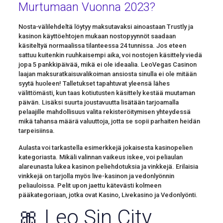
Murtumaan Vuonna 2023?
Nosta-välilehdeltä löytyy maksutavaksi ainoastaan Trustly ja
kasinon käyttöehtojen mukaan nostopyynnöt saadaan
käsiteltyä normaalissa tilanteessa 24 tunnissa. Jos eteen
sattuu kuitenkin ruuhkaisempi aika, voi nostojen käsittely viedä
jopa 5 pankkipäivää, mikä ei ole ideaalia. LeoVegas Casinon
laajan maksuratkaisuvalikoiman ansiosta sinulla ei ole mitään
syytä huoleen! Talletukset tapahtuvat yleensä lähes
välittömästi, kun taas kotiutusten käsittely kestää muutaman
päivän. Lisäksi suurta joustavuutta lisätään tarjoamalla
pelaajille mahdollisuus valita rekisteröitymisen yhteydessä
mikä tahansa määrä valuuttoja, jotta se sopii parhaiten heidän
tarpeisiinsa.
Aulasta voi tarkastella esimerkkejä jokaisesta kasinopelien
kategoriasta. Mikäli valinnan vaikeus iskee, voi peliaulan
alareunasta lukea kasinon peliehdotuksia ja vinkkejä. Erilaisia
vinkkejä on tarjolla myös live-kasinon ja vedonlyönnin
peliauloissa. Pelit upon jaettu kätevästi kolmeen
pääkategoriaan, jotka ovat Kasino, Livekasino ja Vedonlyönti.
🎀 Leo Sin City