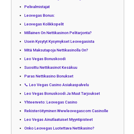
Pelivalmistajat
Leovegas Bonus:
Leovegas Kolikkopelit
Millainen On Nettikasinon Pelitarjonta?
Usein Kysytyt Kysymykset Leovegasista
Mitä Maksutapoja Nettikasinolla On?
Leo Vegas Bonuskoodi
Suosittu Nettikasinot Kesäkuu
Paras Nettikasino Bonukset
📞 Leo Vegas Casino Asiakaspalvelu
Leo Vegas Bonuskoodi Ja Muut Tarjoukset
Yhteenveto: Leovegas Casino
Rekisteröityminen Wwwleovegascom Casinolle
Leo Vegas Ainutlaatuiset Myyntipisteet
Onko Leovegas Luotettava Nettikasino?