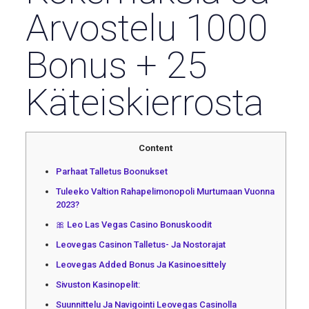
Arvostelu 1000
Bonus + 25
Käteiskierrosta
Content
Parhaat Talletus Boonukset
Tuleeko Valtion Rahapelimonopoli Murtumaan Vuonna
2023?
🎀 Leo Las Vegas Casino Bonuskoodit
Leovegas Casinon Talletus- Ja Nostorajat
Leovegas Added Bonus Ja Kasinoesittely
Sivuston Kasinopelit:
Suunnittelu Ja Navigointi Leovegas Casinolla