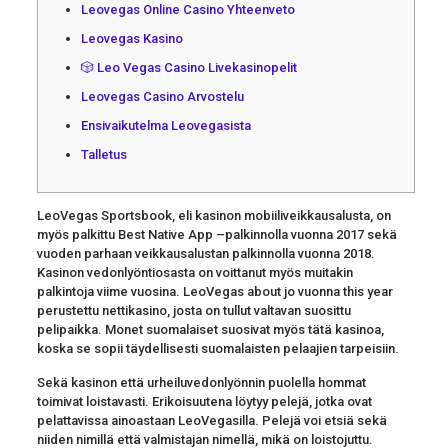
Leovegas Online Casino Yhteenveto
Leovegas Kasino
🎲 Leo Vegas Casino Livekasinopelit
Leovegas Casino Arvostelu
Ensivaikutelma Leovegasista
Talletus
LeoVegas Sportsbook, eli kasinon mobiiliveikkausalusta, on
myös palkittu Best Native App –palkinnolla vuonna 2017 sekä
vuoden parhaan veikkausalustan palkinnolla vuonna 2018.
Kasinon vedonlyöntiosasta on voittanut myös muitakin
palkintoja viime vuosina. LeoVegas about jo vuonna this year
perustettu nettikasino, josta on tullut valtavan suosittu
pelipaikka. Monet suomalaiset suosivat myös tätä kasinoa,
koska se sopii täydellisesti suomalaisten pelaajien tarpeisiin.
Sekä kasinon että urheiluvedonlyönnin puolella hommat
toimivat loistavasti. Erikoisuutena löytyy pelejä, jotka ovat
pelattavissa ainoastaan LeoVegasilla. Pelejä voi etsiä sekä
niiden nimillä että valmistajan nimellä, mikä on loistojuttu.