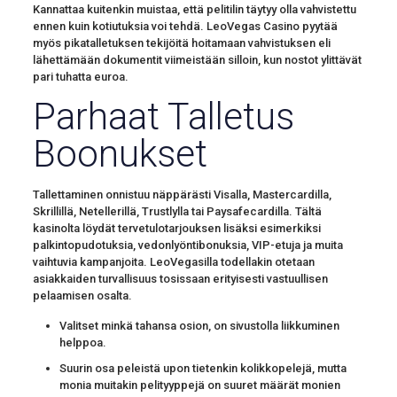
Kannattaa kuitenkin muistaa, että pelitilin täytyy olla vahvistettu
ennen kuin kotiutuksia voi tehdä. LeoVegas Casino pyytää
myös pikatalletuksen tekijöitä hoitamaan vahvistuksen eli
lähettämään dokumentit viimeistään silloin, kun nostot ylittävät
pari tuhatta euroa.
Parhaat Talletus
Boonukset
Tallettaminen onnistuu näppärästi Visalla, Mastercardilla,
Skrillillä, Netellerillä, Trustlylla tai Paysafecardilla. Tältä
kasinolta löydät tervetulotarjouksen lisäksi esimerkiksi
palkintopudotuksia, vedonlyöntibonuksia, VIP-etuja ja muita
vaihtuvia kampanjoita. LeoVegasilla todellakin otetaan
asiakkaiden turvallisuus tosissaan erityisesti vastuullisen
pelaamisen osalta.
Valitset minkä tahansa osion, on sivustolla liikkuminen
helppoa.
Suurin osa peleistä upon tietenkin kolikkopelejä, mutta
monia muitakin pelityyppejä on suuret määrät monien