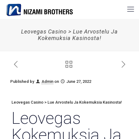
Leovegas Casino > Lue Arvostelu Ja
Kokemuksia Kasinosta!
Published by
Admin
on
June 27, 2022
Leovegas Casino > Lue Arvostelu Ja Kokemuksia Kasinosta!
Leovegas
Kokemuksia Ja