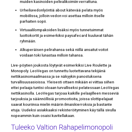
muiden kasinoiden pelivalikoimiin verrattuna.
Urheiluvedonlyöntiä about kätevää pelata myös
mobiilissa, jolloin vedon voi asettaa milloin itselle
parhaiten sopii.
Virtuaalilompakoiden lisäksi myös tunnetuimmat
luottokortit ja esimerkiksi paysafecard kuuluvat tähän
ryhmään.
Alkuperäisen pelirahansa sekä niillä ansaitut voitot
voidaan toki lunastaa milloin tahansa.
Live-pöytien joukosta löytyvät esimerkiksi Live Roulette ja
Monopoly. LeoVegas on tunnettu luotettavana tekijänä
nettikasinomaailmassa ja se näkyykin panostuksena
turvallisuusasioissa. Yleisesti ottaen mikään ei viittaa siihen
ettei pelaaja tuntisi oloaan turvalliseksi pelatessaan LeoVegas
nettikasinolla. LeoVegas tarjoaa kaikille pelaajilleen messeviä
tarjouksia ja säännöllisiä promootioita, joissa slottipelajaat
saavat kouriinsa mielin määrin ilmaiskierroksia ja bastante
etuja. Uudeksi asiakkaaksi rekisteröityminen käy tällä sivulla
nopeammin kuin osaisi kuvitellakaan.
Tuleeko Valtion Rahapelimonopoli