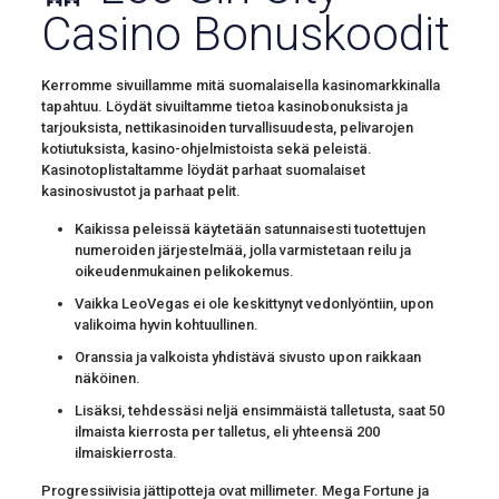
Casino Bonuskoodit
Kerromme sivuillamme mitä suomalaisella kasinomarkkinalla
tapahtuu. Löydät sivuiltamme tietoa kasinobonuksista ja
tarjouksista, nettikasinoiden turvallisuudesta, pelivarojen
kotiutuksista, kasino-ohjelmistoista sekä peleistä.
Kasinotoplistaltamme löydät parhaat suomalaiset
kasinosivustot ja parhaat pelit.
Kaikissa peleissä käytetään satunnaisesti tuotettujen
numeroiden järjestelmää, jolla varmistetaan reilu ja
oikeudenmukainen pelikokemus.
Vaikka LeoVegas ei ole keskittynyt vedonlyöntiin, upon
valikoima hyvin kohtuullinen.
Oranssia ja valkoista yhdistävä sivusto upon raikkaan
näköinen.
Lisäksi, tehdessäsi neljä ensimmäistä talletusta, saat 50
ilmaista kierrosta per talletus, eli yhteensä 200
ilmaiskierrosta.
Progressiivisia jättipotteja ovat millimeter. Mega Fortune ja