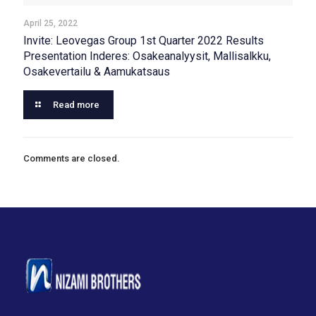
April 25, 2022
Invite: Leovegas Group 1st Quarter 2022 Results
Presentation Inderes: Osakeanalyysit, Mallisalkku,
Osakevertailu & Aamukatsaus
Read more
Comments are closed.