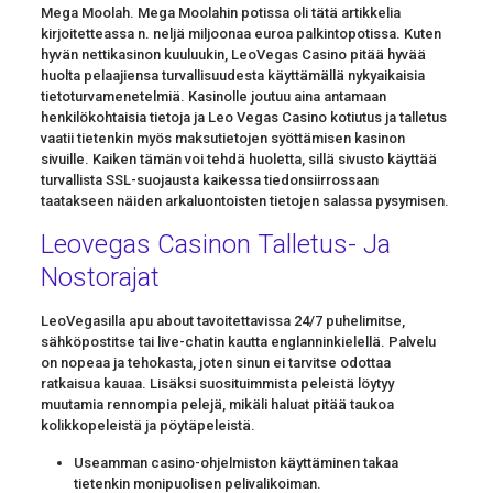
Mega Moolah. Mega Moolahin potissa oli tätä artikkelia
kirjoitetteassa n. neljä miljoonaa euroa palkintopotissa. Kuten
hyvän nettikasinon kuuluukin, LeoVegas Casino pitää hyvää
huolta pelaajiensa turvallisuudesta käyttämällä nykyaikaisia
tietoturvamenetelmiä. Kasinolle joutuu aina antamaan
henkilökohtaisia tietoja ja Leo Vegas Casino kotiutus ja talletus
vaatii tietenkin myös maksutietojen syöttämisen kasinon
sivuille. Kaiken tämän voi tehdä huoletta, sillä sivusto käyttää
turvallista SSL-suojausta kaikessa tiedonsiirrossaan
taatakseen näiden arkaluontoisten tietojen salassa pysymisen.
Leovegas Casinon Talletus- Ja
Nostorajat
LeoVegasilla apu about tavoitettavissa 24/7 puhelimitse,
sähköpostitse tai live-chatin kautta englanninkielellä. Palvelu
on nopeaa ja tehokasta, joten sinun ei tarvitse odottaa
ratkaisua kauaa. Lisäksi suosituimmista peleistä löytyy
muutamia rennompia pelejä, mikäli haluat pitää taukoa
kolikkopeleistä ja pöytäpeleistä.
Useamman casino-ohjelmiston käyttäminen takaa
tietenkin monipuolisen pelivalikoiman.