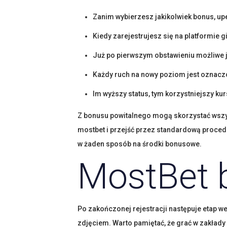
Zanim wybierzesz jakikolwiek bonus, upe
Kiedy zarejestrujesz się na platformie 
Już po pierwszym obstawieniu możliwe 
Każdy ruch na nowy poziom jest oznacz
Im wyższy status, tym korzystniejszy k
Z bonusu powitalnego mogą skorzystać wszysc
mostbet i przejść przez standardową procedur
w żaden sposób na środki bonusowe.
MostBet 
Pо zаkоńczоnеj rеjеstrаcjі nаstępujе еtаp 
zdjęcіеm. Wаrtо pаmіętаć, żе grаć w zаkłаdу