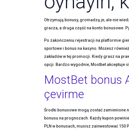
oynayın, k
Otrzymują bonusy, gromadzą je, ale nie wie
gracza, a druga część na konto bonusowe. P
Po zakończeniu rejestracji na platformie gie
sportowe i bonus na kasyno. Możesz również
zakładów w tej promocji. Kiedy grasz na pr
opcji. Bardzo wygodnie, Mostbet akceptuje ok
MostBet bonus 
çevirme
Środki bonusowe mogą zostać zamienione na 
bonusu na prognozach. Każdy kupon powinien 
PLN w bonusach, musisz zainwestować 150 P