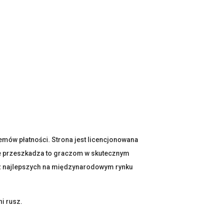
emów płatności. Strona jest licencjonowana
 nie przeszkadza to graczom w skutecznym
 z najlepszych na międzynarodowym rynku
і rusz.