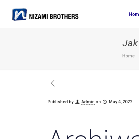
Hom
Jak
Home
Published by
Admin
on
May 4, 2022