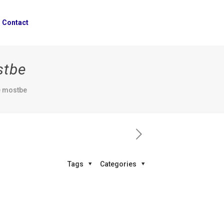
Contact
stbe
e mostbe
Tags
Categories