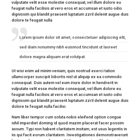
vulputate velit esse molestie consequat, vel illum dolore eu
feugiat nulla facilisis at vero eros et accumsan et iusto odio
dignissim qui blandit praesent luptatum zzril delenit augue duis
dolore te feugait nulla
Lorem ipsum dolor sit amet, consectetuer adipiscing elit,
sed diam nonummy nibh euismod tincidunt ut laoreet
dolore magna aliquam erat volutpat.
Ut wisi enim ad minim veniam, quis nostrud exerci tation
ullamcorper suscipit lobortis nisl ut aliquip ex ea commodo
consequat. Duis autem vel eum iriure dolor in hendrerit in
vulputate velit esse molestie consequat, vel illum dolore eu
feugiat nulla facilisis at vero eros et accumsan et iusto odio
dignissim qui blandit praesent luptatum zzril delenit augue duis
dolore te feugait nulla facilisi.
Nam liber tempor cum soluta nobis eleifend option congue
nihil imperdiet doming id quod mazim placerat facer possim
assum. Typi non habent claritatem insitam; est usus legentis in
iis qui facit eorum claritatem. Investigationes demonstraverunt