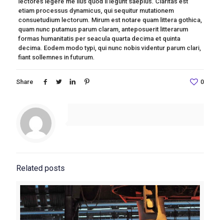
lectores legere me lius quod ii legunt saepius. Claritas est
etiam processus dynamicus, qui sequitur mutationem
consuetudium lectorum. Mirum est notare quam littera gothica,
quam nunc putamus parum claram, anteposuerit litterarum
formas humanitatis per seacula quarta decima et quinta
decima. Eodem modo typi, qui nunc nobis videntur parum clari,
fiant sollemnes in futurum.
Share
0
Related posts