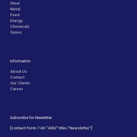
Steel
Metal
Feed
Energy
Chemicals
Gases
Information
About Us
Contact
Our Clients
Career
Subscribe for Newletter
[contact-form-7 id=”4262″ title=”Newsletter”]