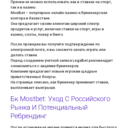
Причем их можно использовать как в ставках на спорт,
так и в казино.
Mostbet – популярное онлайн-казино и букмекерская
контора в Казахстане.
Она предлагает своим клиентам широкий спектр
продуктов и услуг, включая ставки на спорт, игры в
казино, слоты, покер и бинго.
После проверки вы получите подтверждение по
электронной почте, и вы сможете начать играть или
делать ставки.
Перед созданием учетной записи Legalbet рекомендует
ознакомиться с акциями букмекеров.
Компании предлагают новым игрокам щедрые
приветственные бонусы.
На странице описано, как букмекер принимает ставки,
выплачивает выигрыши.
Бк Mostbet: Уход С Российского
Рынка И Потенциальный
Ребрендинг
После установки на экране появится иконка для быстрого