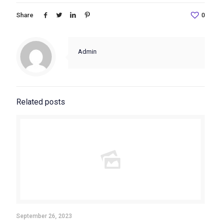
Share
0
Admin
Related posts
September 26, 2023