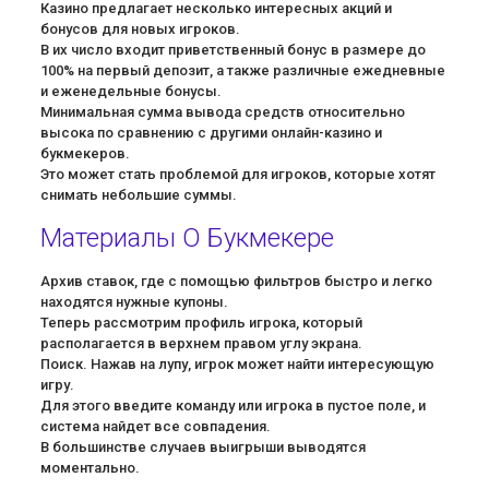
Казино предлагает несколько интересных акций и
бонусов для новых игроков.
В их число входит приветственный бонус в размере до
100% на первый депозит, а также различные ежедневные
и еженедельные бонусы.
Минимальная сумма вывода средств относительно
высока по сравнению с другими онлайн-казино и
букмекеров.
Это может стать проблемой для игроков, которые хотят
снимать небольшие суммы.
Материалы О Букмекере
Архив ставок, где с помощью фильтров быстро и легко
находятся нужные купоны.
Теперь рассмотрим профиль игрока, который
располагается в верхнем правом углу экрана.
Поиск. Нажав на лупу, игрок может найти интересующую
игру.
Для этого введите команду или игрока в пустое поле, и
система найдет все совпадения.
В большинстве случаев выигрыши выводятся
моментально.