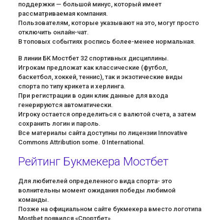
поддержки — большой минус, который имеет
рассматриваемая компания.
Пользователям, которые указывают на это, могут просто
отключить онлайн-чат.
В топовых событиях роспись более-менее нормальная.
В линии БК Мостбет 32 спортивных дисциплины.
Игрокам предложат как классические (футбол,
баскетбол, хоккей, теннис), так и экзотические виды
спорта по типу крикета и херлинга.
При регистрации в один клик данные для входа
генерируются автоматически.
Игроку остается определиться с валютой счета, а затем
сохранить логин и пароль.
Все материалы сайта доступны по лицензии Innovative
Commons Attribution some. 0 International.
Рейтинг Букмекера Мостбет
Для любителей определенного вида спорта- это
волнительны момент ожидания победы любимой
команды.
Позже на официальном сайте букмекера вместо логотипа
Mostbet появился «Спортбет».