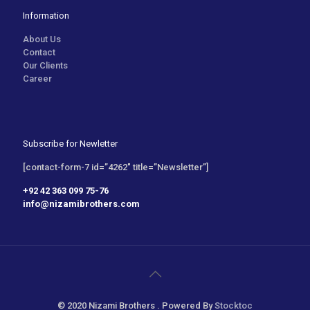
Information
About Us
Contact
Our Clients
Career
Subscribe for Newletter
[contact-form-7 id=”4262″ title=”Newsletter”]
+92 42 363 099 75-76
info@nizamibrothers.com
© 2020 Nizami Brothers . Powered By
Stocktoc