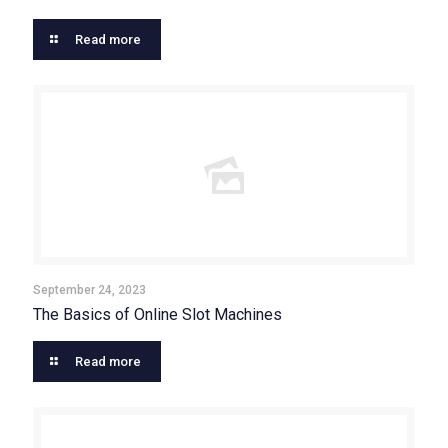
Read more
September 24, 2023
The Basics of Online Slot Machines
Read more