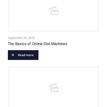
September 24, 2023
The Basics of Online Slot Machines
Read more