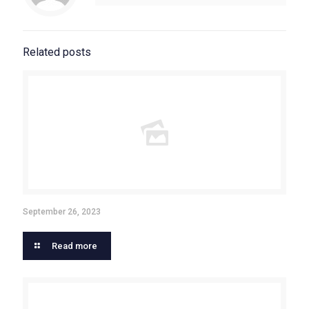
Related posts
September 26, 2023
Read more