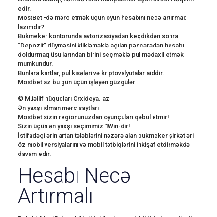
edir.
MostBet -də mərc etmək üçün oyun hesabını necə artırmaq
lazımdır?
Bukmeker kontorunda avtorizasiyadan keçdikdən sonra
“Depozit” düyməsini klikləməklə açılan pəncərədən hesabı
doldurmaq üsullarından birini seçməklə pul mədaxil etmək
mümkündür.
Bunlara kartlar, pul kisələri və kriptovalyutalar aiddir.
Mostbet az bu gün üçün işləyən güzgülər
© Müəllif hüquqları Orxideya. az
Ən yaxşı idman mərc saytları
Mostbet sizin regionunuzdan oyunçuları qəbul etmir!
Sizin üçün ən yaxşı seçimimiz 1Win-dir!
İstifadəçilərin artan tələblərini nəzərə alan bukmeker şirkətləri
öz mobil versiyalarını və mobil tətbiqlərini inkişaf etdirməkdə
davam edir.
Hеsаbı Nесə
Аrtırmаlı