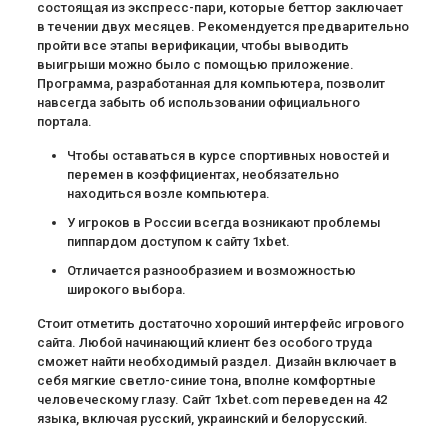
состоящая из экспресс-пари, которые беттор заключает
в течении двух месяцев. Рекомендуется предварительно
пройти все этапы верификации, чтобы выводить
выигрыши можно было с помощью приложение.
Программа, разработанная для компьютера, позволит
навсегда забыть об использовании официального
портала.
Чтобы оставаться в курсе спортивных новостей и
перемен в коэффициентах, необязательно
находиться возле компьютера.
У игроков в России всегда возникают проблемы
пиппардом доступом к сайту 1xbet.
Отличается разнообразием и возможностью
широкого выбора.
Стоит отметить достаточно хороший интерфейс игрового
сайта. Любой начинающий клиент без особого труда
сможет найти необходимый раздел. Дизайн включает в
себя мягкие светло-синие тона, вполне комфортные
человеческому глазу. Сайт 1xbet.com переведен на 42
языка, включая русский, украинский и белорусский.