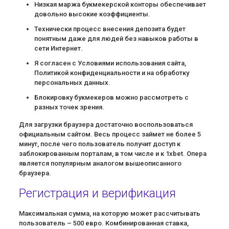
Низкая маржа букмекерской конторы обеспечивает
довольно высокие коэффициенты.
Технически процесс внесения депозита будет
понятным даже для людей без навыков работы в
сети Интернет.
Я согласен с Условиями использования сайта,
Политикой конфиденциальности и на обработку
персональных данных.
Блокировку букмекеров можно рассмотреть с
разных точек зрения.
Для загрузки браузера достаточно воспользоваться
официальным сайтом. Весь процесс займет не более 5
минут, после чего пользователь получит доступ к
заблокированным порталам, в том числе и к 1xbet. Опера
является популярным аналогом вышеописанного
браузера.
Регистрация и верификация
Максимальная сумма, на которую может рассчитывать
пользователь – 500 евро. Комбинированная ставка,