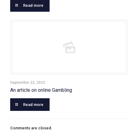
Read more
September 22, 2023
An article on online Gambling
Read more
Comments are closed.