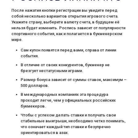
После нажатия кнопки регистрации вы увидите перед
собой несколько вариантов открытия игрового счета.
Укажите страну, выберите валюту счета, в будущем её
нельзя будет изменить. Роспись зависит от популярности
спортивного события, как и полагается в букмекерском
мире.
Сам купон появятся перед вами, справа от линии
события.
В отличие от своих конкурентов, букмекер не
брезгует нестатусными играми.
Размер бонуса зависит от суммы ставок, максимум –
500 долларов.
В международных компаниях эта процедура
проходит легче, чем у официальных российских
букмекеров.
Чтобы с успехом делать ставки и получать свои
стабильные выигрыши, необходимо четко понимать,
что означает каждый тип ставки и безупречно
ориентироваться в азах.