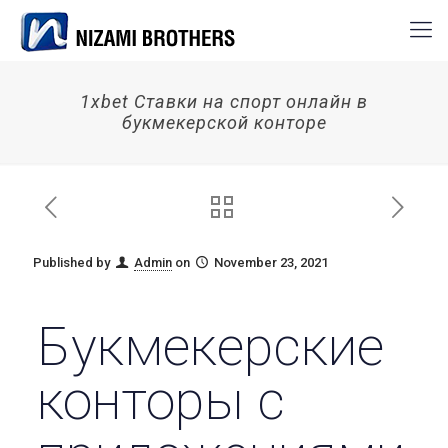
1xbet Ставки на спорт онлайн в
букмекерской конторе
Published by
Admin
on
November 23, 2021
Букмекерские
конторы с