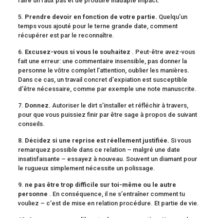
faire un faux pas et de produire inadapté impact.
5.
Prendre devoir en fonction de votre partie.
Quelqu’un
temps vous ajouté pour le terne grande date, comment
récupérer est par le reconnaître.
6.
Excusez-vous si vous le souhaitez
. Peut-être avez-vous
fait une erreur: une commentaire insensible, pas donner la
personne le vôtre complet l’attention, oublier les manières.
Dans ce cas, un travail concret d’expiation est susceptible
d’être nécessaire, comme par exemple une note manuscrite.
7.
Donnez.
Autoriser le dirt s’installer et réfléchir à travers,
pour que vous puissiez finir par être sage à propos de suivant
conseils.
8.
Décidez si une reprise est réellement justifiée.
Si vous
remarquez possible dans ce relation – malgré une date
insatisfaisante – essayez à nouveau. Souvent un diamant pour
le rugueux simplement nécessite un polissage.
9.
ne pas être trop difficile sur toi-même ou le autre
personne
. En conséquence, il ne s’entraîner comment tu
vouliez – c’est de mise en relation procédure. Et partie de vie.