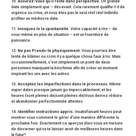
10.
Assurez-vous qu’il reste dans perspective.
Un grande
date simplement que – décevant. Cela rarement qualifie-t-il de
urgence ou crise, et vous êtes pas le seul réel réel individu
profiter un médiocre date.
11.
Invoquez le la spontanéité.
Votre capacité à rire – de
vous-même en plus de situation – est un fourniture de
puissance.
12.
Ne pas Prends-le physiquement.
Vous pourriez être
tenté de blâmer ou crois il y a quelque chose faux à toi. Mais
occasionnellement, c’est simplement un point de deux
personnes manquant la biochimie afin de créer un moment
inspirant les uns avec les autres.
13.
Acceptez les imperfections dans le processus.
Même
super dates presque jamais go impeccablement, et les
heures {sont pleines de|sont pleines de|Vous devrez réduire
et abandonner perfectionniste attentes.
14.
Identifier instructions appris.
Insatisfaisant heures peut
montrer vous comment le gérer d’une manière différente la
prochaine fois. Exactement ce aperçus êtes-vous en mesure
de discerner qui va te laisser avoir de meilleures heures dans
le futur?