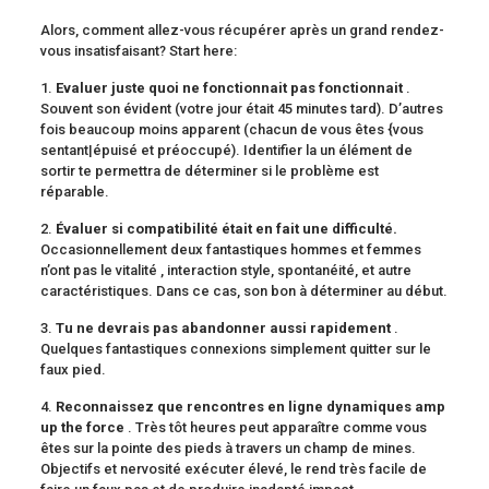
Alors, comment allez-vous récupérer après un grand rendez-
vous insatisfaisant? Start here:
1.
Evaluer juste quoi ne fonctionnait pas fonctionnait
.
Souvent son évident (votre jour était 45 minutes tard). D’autres
fois beaucoup moins apparent (chacun de vous êtes {vous
sentant|épuisé et préoccupé). Identifier la un élément de
sortir te permettra de déterminer si le problème est
réparable.
2.
Évaluer si compatibilité était en fait une difficulté.
Occasionnellement deux fantastiques hommes et femmes
n’ont pas le vitalité , interaction style, spontanéité, et autre
caractéristiques. Dans ce cas, son bon à déterminer au début.
3.
Tu ne devrais pas abandonner aussi rapidement
.
Quelques fantastiques connexions simplement quitter sur le
faux pied.
4.
Reconnaissez que rencontres en ligne dynamiques amp
up the force
. Très tôt heures peut apparaître comme vous
êtes sur la pointe des pieds à travers un champ de mines.
Objectifs et nervosité exécuter élevé, le rend très facile de